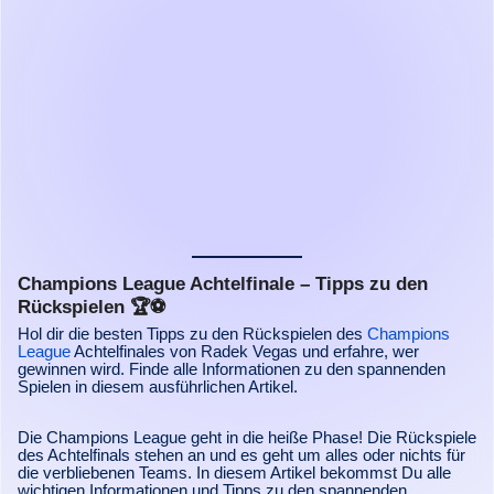
Champions League Achtelfinale – Tipps zu den
Rückspielen 🏆⚽️
Hol dir die besten Tipps zu den Rückspielen des
Champions
League
Achtelfinales von Radek Vegas und erfahre, wer
gewinnen wird. Finde alle Informationen zu den spannenden
Spielen in diesem ausführlichen Artikel.
Die Champions League geht in die heiße Phase! Die Rückspiele
des Achtelfinals stehen an und es geht um alles oder nichts für
die verbliebenen Teams. In diesem Artikel bekommst Du alle
wichtigen Informationen und Tipps zu den spannenden